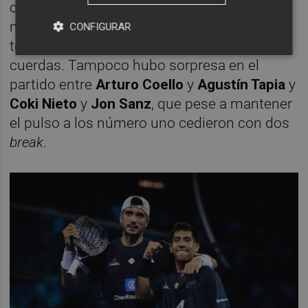
contrasta con las dificultades que había
mostrado en las rondas anteriores del
CONFIGURAR
torneo, donde 'Chingalán' se vio contra las
cuerdas. Tampoco hubo sorpresa en el
partido entre
Arturo Coello
y
Agustín Tapia
y
Coki Nieto
y
Jon Sanz
, que pese a mantener
el pulso a los número uno cedieron con dos
break
.