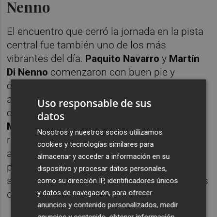
Nenno
El encuentro que cerró la jornada en la pista
central fue también uno de los más
vibrantes del día.
Paquito Navarro
y
Martín
Di Nenno
comenzaron con buen pie y
casi lograron adjudicarse el primer set,
alimentando la ilusión de una grada
Uso responsable de sus
completamente entregada. Sin embargo,
datos
Miguel Yanguas
y
Franco Stupaczuk
Nosotros y nuestros socios utilizamos
reaccionaron para darle la vuelta al partido y
cookies y tecnologías similares para
acabar imponiéndose en el primer
almacenar y acceder a información en su
parcial que concluyó
7-5
, antes de certificar
dispositivo y procesar datos personales,
su clasificación en el tie del segundo set tras
como su dirección IP, identificadores únicos
y datos de navegación, para ofrecer
dos horas de partido.
anuncios y contenido personalizados, medir
anuncios y contenido, obtener información