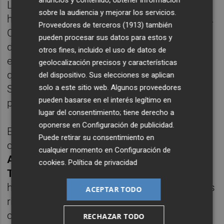
La Fonteta intentó sostener a la pareja
sobre la audiencia y mejorar los servicios.
hispanoargentina durante todo el encuentro.
Proveedores de terceros (1913)
también
Cada acción de Navarro levantaba al público
pueden procesar sus datos para estos y
de sus asientos y el pabellón empujó hasta
otros fines, incluido el uso de datos de
el último punto en busca de una remontada
geolocalización precisos y características
que finalmente no llegó. Yanguas y
del dispositivo. Sus elecciones se aplican
solo a este sitio web. Algunos proveedores
Stupaczuk resistieron la presión ambiental
pueden basarse en el interés legítimo en
para sellar su billete a semifinales.
lugar del consentimiento; tiene derecho a
oponerse en
Configuración de publicidad
.
En el cuadro masculino, el partido más
Puede retirar su consentimiento en
cómodo de los cuartos fue el que enfrentó a
cualquier momento en
Configuración de
Alejandro Galán
y
Fede Chingotto
con
Juan
cookies
.
Política de privacidad
Tello
y
Maxi Arce
. La pareja
hispanoargentina apenas dio opciones a sus
ACEPTAR TODO
rivales y selló su clasificación con un
contundente
6-1 y 6-1
, un resultado que
RECHAZAR TODO