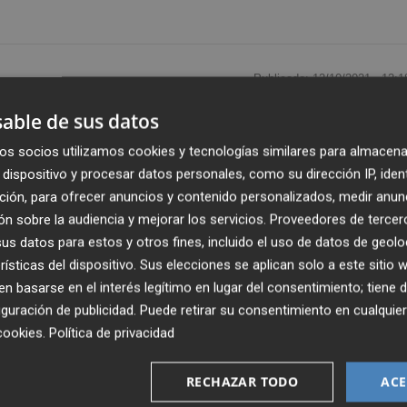
Publicado: 12/10/2021 ·
12:1
Actualizado: 12/10/2021 · 1
able de sus datos
os socios utilizamos cookies y tecnologías similares para almacena
ciana,
Ximo Puig,
ha insistido en abrir el debate sobre la
dispositivo y procesar datos personales, como su dirección IP, iden
ta a la capital con motivo de la Fiesta Nacional de España
ción, para ofrecer anuncios y contenido personalizados, medir anun
el Consell ha reiterado ante los medios su deseo de que s
n sobre la audiencia y mejorar los servicios.
Proveedores de tercer
tatal por otros lugares del territorio:
"¿Por qué tiene q
s datos para estos y otros fines, incluido el uso de datos de geolo
rísticas del dispositivo. Sus elecciones se aplican solo a este sitio
 basarse en el interés legítimo en lugar del consentimiento; tiene 
que este sea un día para que "todas las Españas compartan
guración de publicidad
. Puede retirar su consentimiento en cualqu
ne una mirada muy centrada y sería bueno que esta fiesta
cookies
.
Política de privacidad
 ambición de trabajar juntos para el futuro", ha señalado
RECHAZAR TODO
ACE