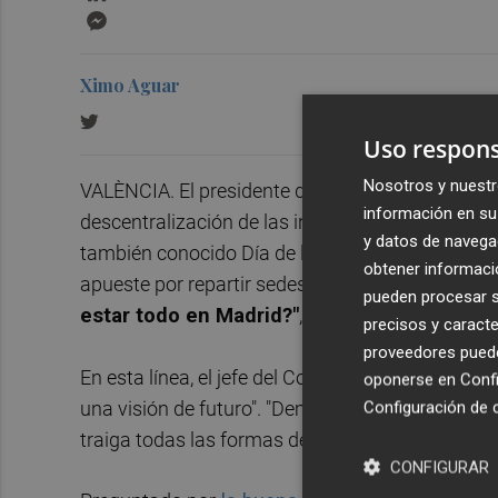
Messenger
Ximo Aguar
Uso respons
Nosotros y nuestr
VALÈNCIA. El presidente de la Generalitat Valen
información en su 
descentralización de las instituciones en su visi
y datos de navega
también conocido Día de la Hispanidad. El jefe d
obtener informació
apueste por repartir sedes de la Administración es
pueden procesar su
estar todo en Madrid?"
, se ha preguntado.
precisos y caracte
proveedores pueden
En esta línea, el jefe del Consell ha celebrado 
oponerse en
Confi
una visión de futuro". "Demasiadas veces se tie
Configuración de 
traiga todas las formas de entender España y esa
CONFIGURAR