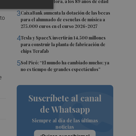
Andrés Gómez Mora, a los 89 años de edad
3
CaixaBank aumenta la dotación de las becas
to
para el alumnado de escuelas de música a
275.000 euros en el curso 2026-2027
4
Tesla y SpaceX invertirán 14.500 millones
para construir la planta de fabricación de
chips Terafab
5
Sol Picó: “El mundo ha cambiado mucho; ya
no es tiempo de grandes espectáculos”
e
Suscríbete al canal
de Whatsapp
Siempre al día de las últimas
noticias