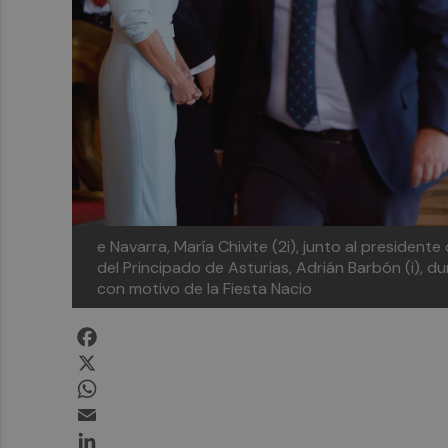
e Navarra, María Chivite (2i), junto al president
del Principado de Asturias, Adrián Barbón (i), du
con motivo de la Fiesta Nacio
Facebook
X
WhatsApp
Email
LinkedIn