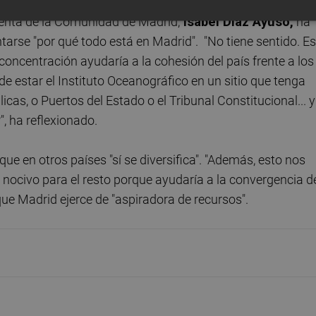
Sánchez
a su propuesta de descentralizar algunas
identa de la Comunidad de Madrid,
Isabel Díaz Ayuso,
ha
rse "por qué todo está en Madrid". "No tiene sentido. Es
sconcentración ayudaría a la cohesión del país frente a los
 estar el Instituto Oceanográfico en un sitio que tenga
as, o Puertos del Estado o el Tribunal Constitucional... y
, ha reflexionado.
 que en otros países "sí se diversifica". "Además, esto nos
n nocivo para el resto porque ayudaría a la convergencia d
 que Madrid ejerce de "aspiradora de recursos".