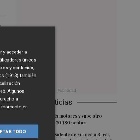
8
3:00
r y acceder a
tificadores únicos
 o
cios y contenido,
e
os (1913)
también
ue
calización
 web. Algunos
derecho a
Últimas Noticias
ier momento en
1
El Ibex 35 aprieta motores y sube otro
0,62%, hasta los 20.180 puntos
.
PTAR TODO
2
Fallece el expresidente de Eurocaja Rural,