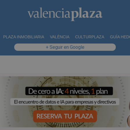
PLAZA INMOBILIARIA
VALÈNCIA
CULTURPLAZA
GUÍA HED
+ Seguir en Google