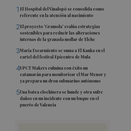
1
El Hospital del Vinalopó se consolida como
referente en la atención al nacimiento
2
El proyecto 'Gramola' evalúa estrategias
sostenibles para reducir las alteraciones
internas de la granada mollar de Elche
3
María Escarmiento se suma a El Kanka en el
cartel del festival Epicentro de Mula
4
UPCT Makers culmina con éxito un
catamarán para monitorizar el Mar Menor y
ya prepara un dron submarino autónomo
5
Una batea clochinera se hunde y otra sufre
daños en un incidente con un buque en el
puerto de Valencia