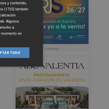
cios y contenido,
os (1725)
también
calización
 web. Algunos
derecho a
ier momento en
PTAR TODO