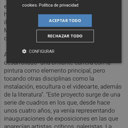
cookies
.
Política de privacidad
encuentra en las estanterías de muchos
hogares y bibliotecas gracias a que su obra
ACEPTAR TODO
ilustra la portada de la saga literaria
Millenium para la edición en castellano y
RECHAZAR TODO
catalán", ha destacado el espacio cultural.
CONFIGURAR
A lo largo de varias décadas el artista ha
desarrollado "una brillante carrera con la
pintura como elemento principal, pero
tocando otras disciplinas como la
instalación, escultura o el videoarte, además
de la literatura". "Este proyecto surge de una
serie de cuadros en los que, desde hace
unos cuatro años, ya venía representando
inauguraciones de exposiciones en las que
aparecían artistas, críticos, galeristas. La