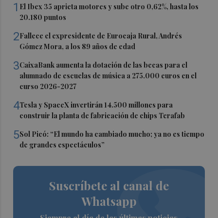
1
El Ibex 35 aprieta motores y sube otro 0,62%, hasta los
20.180 puntos
2
Fallece el expresidente de Eurocaja Rural, Andrés
Gómez Mora, a los 89 años de edad
3
CaixaBank aumenta la dotación de las becas para el
alumnado de escuelas de música a 275.000 euros en el
curso 2026-2027
4
Tesla y SpaceX invertirán 14.500 millones para
construir la planta de fabricación de chips Terafab
5
Sol Picó: “El mundo ha cambiado mucho; ya no es tiempo
de grandes espectáculos”
Suscríbete al canal de
Whatsapp
Siempre al día de las últimas noticias