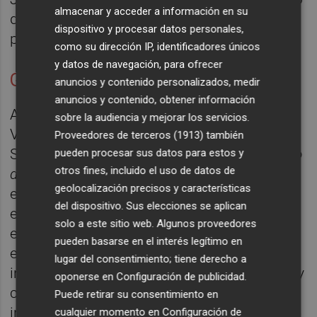
almacenar y acceder a información en su
de más de un año, entre la documentación
dispositivo y procesar datos personales,
previa, ensayos y puesta en pie".
como su dirección IP, identificadores únicos
y datos de navegación, para ofrecer
Gino Rubert
anuncios y contenido personalizados, medir
anuncios y contenido, obtener información
Asimismo, en colaboración con 'Paper
sobre la audiencia y mejorar los servicios.
València. Saló d'art i poesia', el 2 de octubre
Proveedores de terceros (1913)
también
Sala Russafa estrenará en València
El mundo
pueden procesar sus datos para estos y
otros fines, incluido el uso de datos de
del arte (Una tragicomedia)
, primera incursión
geolocalización precisos y características
en el teatro del artista plástico mexicano-
del dispositivo. Sus elecciones se aplican
español Gino Rubert quien, además de
solo a este sitio web. Algunos proveedores
escribir esta obra basándose en su propia
pueden basarse en el interés legítimo en
experiencia, sube al escenario para
lugar del consentimiento; tiene derecho a
interpretarla. Rubert, afincado en Barcelona y
oponerse en
Configuración de publicidad
.
con una larga trayectoria nacional e
Puede retirar su consentimiento en
internacional, es "un creador que también se
cualquier momento en
Configuración de