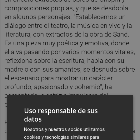
composiciones propias, y que se desdobla
en algunos personajes. "Establecemos un
diálogo entre el teatro, la música en vivo y la
literatura, con extractos de la obra de Sand.
Es una pieza muy poética y emotiva, donde
ella va pasando por varios momentos vitales,
reflexiona sobre la escritura, habla con su
madre o con sus amantes, se desnuda sobre
el escenario para mostrar un carácter
profundo, apasionado y bohemio", ha
comentado la actriz e impulsora del
proyecto.
Uso responsable de sus
datos
Para llevarlo a cabo ha colaborado con el
Nosotros y nuestros socios utilizamos
dramaturgo Camilo Zaffora y con la directora
cookies y tecnologías similares para
Jessica Walker "en un largo proceso creativo