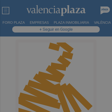
FORO PLAZA
EMPRESAS
PLAZA INMOBILIARIA
VALÈNCIA
+ Seguir en Google