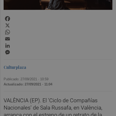
Facebook
X
WhatsApp
Email
LinkedIn
Messenger
Culturplaza
Publicado: 27/09/2021 ·
10:59
Actualizado: 27/09/2021 · 11:04
VALÈNCIA (EP). El 'Ciclo de Compañías
Nacionales' de Sala Russafa, en València,
arranca con el estreno de un retrato de la