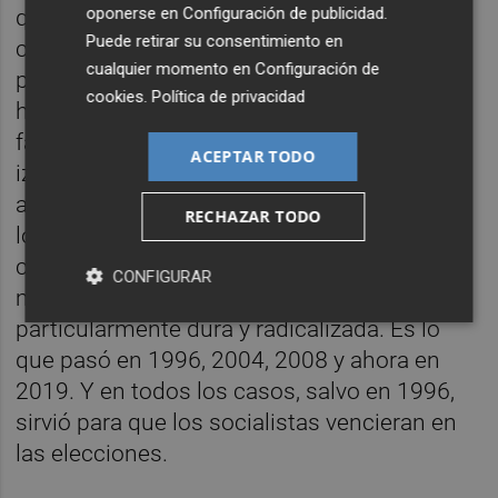
oponerse en
Configuración de publicidad
.
que los españoles no quieren más y más
Puede retirar su consentimiento en
crispación y enfrentamiento político, como
cualquier momento en
Configuración de
proponían las derechas. Y que, una vez más,
cookies
.
Política de privacidad
ha funcionado el miedo a la derecha como
factor de movilización del abstencionista de
ACEPTAR TODO
izquierdas, que sólo vota cuando cree que
algo realmente importante está en juego. Y
RECHAZAR TODO
lo que está en juego es, casi siempre,
conjurar el peligro de que llegue o se
CONFIGURAR
mantenga en el poder una derecha
particularmente dura y radicalizada. Es lo
que pasó en 1996, 2004, 2008 y ahora en
2019. Y en todos los casos, salvo en 1996,
sirvió para que los socialistas vencieran en
las elecciones.