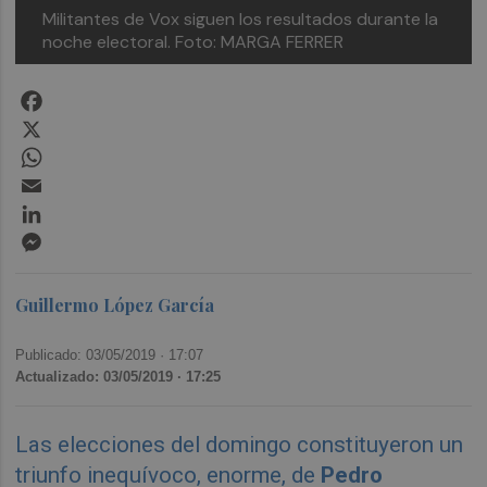
Militantes de Vox siguen los resultados durante la
noche electoral. Foto: MARGA FERRER
Facebook
X
WhatsApp
Email
LinkedIn
Messenger
Guillermo López García
Publicado: 03/05/2019 ·
17:07
Actualizado: 03/05/2019 · 17:25
Las elecciones del domingo constituyeron un
triunfo inequívoco, enorme, de
Pedro