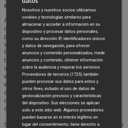
datos
MOLINA
Nosotros y nuestros socios utilizamos
cookies y tecnologías similares para
Ambos antecedentes daban la impresión de
almacenar y acceder a información en su
que España podría estar derechizándose y
dispositivo y procesar datos personales,
polarizándose, con la crisis catalana como
como su dirección IP, identificadores únicos
vórtice político-electoral que dejaría fuera de
y datos de navegación, para ofrecer
foco a la izquierda española, mientras
anuncios y contenido personalizados, medir
beneficiaba a las derechas y a los
anuncios y contenido, obtener información
sobre la audiencia y mejorar los servicios.
independentistas. No era una locura pensar
Proveedores de terceros (1725)
también
eso, vistos los antecedentes, y de ahí la
pueden procesar sus datos para estos y
estrategia de
Rivera
y
Casado
por emular el
otros fines, incluido el uso de datos de
discurso de Vox y su dureza con cualquiera
geolocalización precisos y características
que no se ubicase nítidamente en el campo
del dispositivo. Sus elecciones se aplican
de juego de la derecha española.
solo a este sitio web. Algunos proveedores
pueden basarse en el interés legítimo en
Sin embargo, las elecciones han demostrado
lugar del consentimiento; tiene derecho a