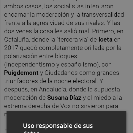
ambos casos, los socialistas intentaron
encarnar la moderación y la transversalidad
frente a la agresividad de sus rivales. Y las
dos veces la cosa les salió mal. Primero, en
Cataluña, donde la "tercera vía" de
Iceta
en
2017 quedó completamente orillada por la
polarización entre bloques
(independentismo y españolismo), con
Puigdemont
y Ciudadanos como grandes
triunfadores de la noche electoral. Y
después, en Andalucía, donde la supuesta
moderación de
Susana Díaz
y el miedo a la
extrema derecha de Vox no sirvieron para
movilizar al electorado.
Uso responsable de sus
El autobús del PP, en Alicante. Foto: RAFA