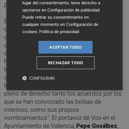
lugar del consentimiento; tiene derecho a
primera prueba selectiva.
oponerse en
Configuración de publicidad
.
Puede retirar su consentimiento en
En este caso se sostiene que, de acuerdo
cualquier momento en
Configuración de
con las bases reguladoras publicadas en
cookies
.
Política de privacidad
diciembre de 2016, esta decisión sería
contraria a la ley, dado que "dice claramente
ACEPTAR TODO
que no podrán nombrarse funcionarios que
hayan suspendido el segundo ejercicio". Por
RECHAZAR TODO
lo tanto, esos acuerdos "vulnerarían una
disposición de carácter general en contra de
CONFIGURAR
lo que establece la ley, y serían nulos de
pleno de derecho tanto los acuerdos por los
que se han convocado las bolsas de
interinos, como sus propios
nombramientos". El portavoz de Vox en el
Ayuntamiento de Valencia,
Pepe Gosálbez
,