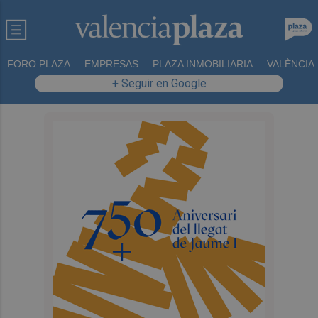
FORO PLAZA
EMPRESAS
PLAZA INMOBILIARIA
VALÈNCIA
+ Seguir en Google