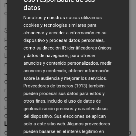
nombramientos "son nulas de pleno
datos
derecho".
Nosotros y nuestros socios utilizamos
cookies y tecnologías similares para
Según el grupo municipal de Vox, que hizo
almacenar y acceder a información en su
pública la denuncia, en la práctica, la Junta
dispositivo y procesar datos personales,
de Gobierno Local nunca aprobó las nuevas
como su dirección IP, identificadores únicos
bolsas de trabajo en 2017 porque no consta
y datos de navegación, para ofrecer
anuncios y contenido personalizados, medir
ninguna mención a ellas en las actas de la
anuncios y contenido, obtener información
Junta de Gobierno. A la demanda en
sobre la audiencia y mejorar los servicios.
contencioso-administrativa, el grupo
Proveedores de terceros (1913)
también
municipal también anunció que los
pueden procesar sus datos para estos y
denunciantes habían acudido a la vía penal
otros fines, incluido el uso de datos de
por presunta prevaricación de
Campillo
y su
geolocalización precisos y características
entonces asesora -actual edil de Personal-,
del dispositivo. Sus elecciones se aplican
Luisa Notario
, en el nombramiento de más
solo a este sitio web. Algunos proveedores
pueden basarse en el interés legítimo en
de 300 interinos que sólo habían superado la