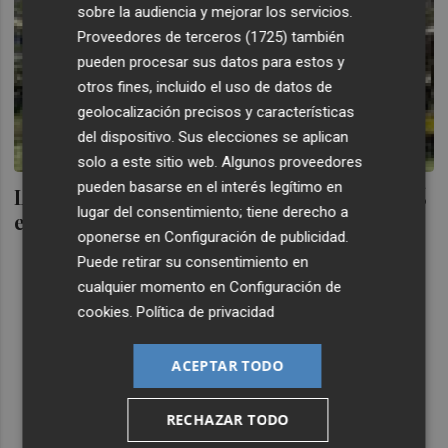
sobre la audiencia y mejorar los servicios.
Proveedores de terceros (1725)
también
pueden procesar sus datos para estos y
otros fines, incluido el uso de datos de
geolocalización precisos y características
del dispositivo. Sus elecciones se aplican
solo a este sitio web. Algunos proveedores
pueden basarse en el interés legítimo en
Las ventas de coches en la UE caen un 6,3%
lugar del consentimiento; tiene derecho a
en el primer semestre
oponerse en
Configuración de publicidad
.
Puede retirar su consentimiento en
cualquier momento en
Configuración de
cookies
.
Política de privacidad
ACEPTAR TODO
RECHAZAR TODO