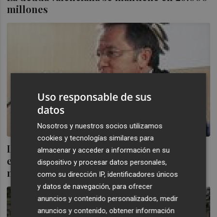
millones
Uso responsable de sus
datos
Nosotros y nuestros socios utilizamos
cookies y tecnologías similares para
La deuda de la Comunitat Valenciana roza
almacenar y acceder a información en su
el 30% del PIB tras aumentar 8.133
dispositivo y procesar datos personales,
millones
como su dirección IP, identificadores únicos
y datos de navegación, para ofrecer
anuncios y contenido personalizados, medir
anuncios y contenido, obtener información