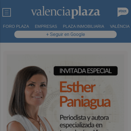
FORO PLAZA
EMPRESAS
PLAZA INMOBILIARIA
VALÈNCIA
+ Seguir en Google