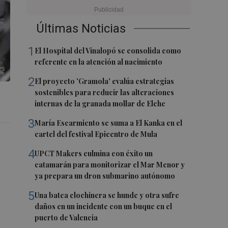
Últimas Noticias
1
El Hospital del Vinalopó se consolida como
referente en la atención al nacimiento
2
El proyecto 'Gramola' evalúa estrategias
sostenibles para reducir las alteraciones
internas de la granada mollar de Elche
3
María Escarmiento se suma a El Kanka en el
cartel del festival Epicentro de Mula
4
UPCT Makers culmina con éxito un
catamarán para monitorizar el Mar Menor y
ya prepara un dron submarino autónomo
5
Una batea clochinera se hunde y otra sufre
daños en un incidente con un buque en el
puerto de Valencia