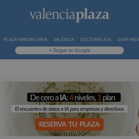
PLAZA INMOBILIARIA
VALÈNCIA
CULTURPLAZA
GUÍA HED
+ Seguir en Google