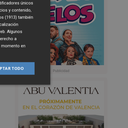
tificadores únicos
cios y contenido,
os (1913)
también
calización
 web. Algunos
derecho a
ier momento en
PTAR TODO