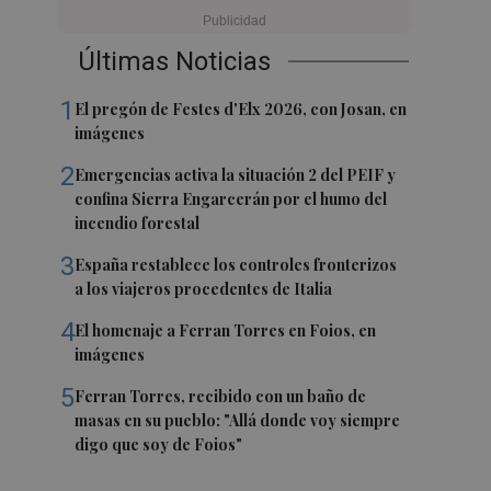
Últimas Noticias
1
El pregón de Festes d'Elx 2026, con Josan, en
imágenes
2
Emergencias activa la situación 2 del PEIF y
confina Sierra Engarcerán por el humo del
incendio forestal
3
España restablece los controles fronterizos
a los viajeros procedentes de Italia
4
El homenaje a Ferran Torres en Foios, en
imágenes
5
Ferran Torres, recibido con un baño de
masas en su pueblo: "Allá donde voy siempre
digo que soy de Foios"