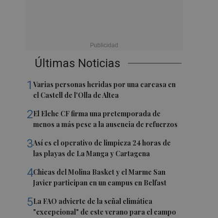
Últimas Noticias
1
Varias personas heridas por una carcasa en
el Castell de l'Olla de Altea
2
El Elche CF firma una pretemporada de
menos a más pese a la ausencia de refuerzos
3
Así es el operativo de limpieza 24 horas de
las playas de La Manga y Cartagena
4
Chicas del Molina Basket y el Marme San
Javier participan en un campus en Belfast
5
La FAO advierte de la señal climática
"excepcional" de este verano para el campo