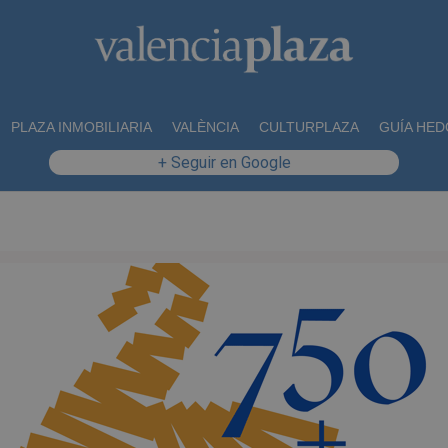
PLAZA INMOBILIARIA
VALÈNCIA
CULTURPLAZA
GUÍA HED
+ Seguir en Google