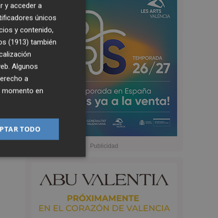
r y acceder a
tificadores únicos
cios y contenido,
os (1913)
también
calización
 web. Algunos
derecho a
ier momento en
PTAR TODO