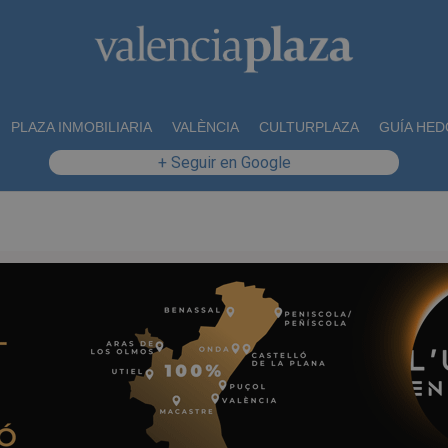
PLAZA INMOBILIARIA
VALÈNCIA
CULTURPLAZA
GUÍA HED
+ Seguir en Google