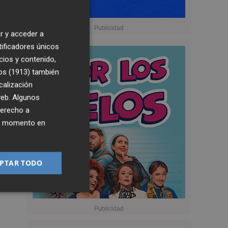
r y acceder a
tificadores únicos
cios y contenido,
os (1913)
también
calización
 web. Algunos
derecho a
ier momento en
PTAR TODO