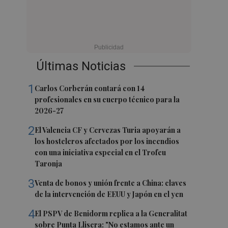
Últimas Noticias
1
Carlos Corberán contará con 14
profesionales en su cuerpo técnico para la
2026-27
2
El Valencia CF y Cervezas Turia apoyarán a
los hosteleros afectados por los incendios
con una iniciativa especial en el Trofeu
Taronja
3
Venta de bonos y unión frente a China: claves
de la intervención de EEUU y Japón en el yen
4
El PSPV de Benidorm replica a la Generalitat
sobre Punta Llisera: "No estamos ante un