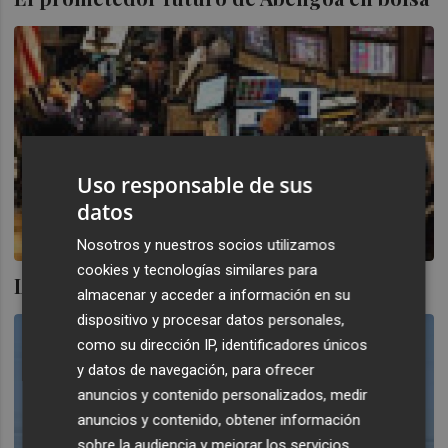
Uso responsable de sus
datos
Nosotros y nuestros socios utilizamos
cookies y tecnologías similares para
La filial de Abengoa, rumbo a Wall Street
almacenar y acceder a información en su
dispositivo y procesar datos personales,
como su dirección IP, identificadores únicos
y datos de navegación, para ofrecer
anuncios y contenido personalizados, medir
anuncios y contenido, obtener información
sobre la audiencia y mejorar los servicios.