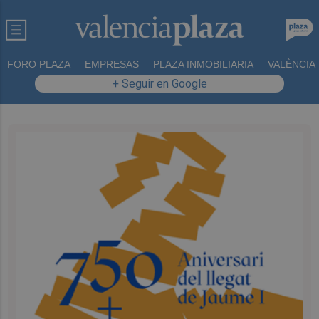
FORO PLAZA
EMPRESAS
PLAZA INMOBILIARIA
VALÈNCIA
+ Seguir en Google