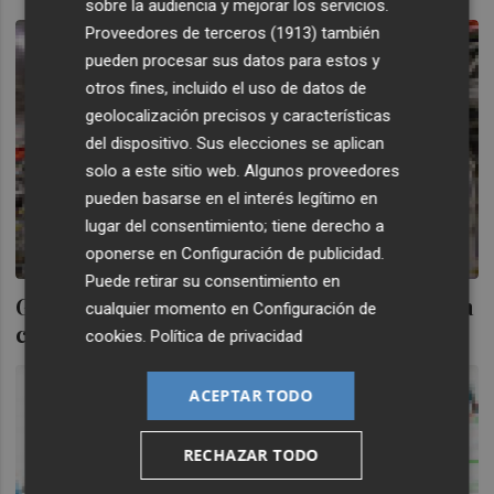
sobre la audiencia y mejorar los servicios.
Proveedores de terceros (1913)
también
pueden procesar sus datos para estos y
otros fines, incluido el uso de datos de
geolocalización precisos y características
del dispositivo. Sus elecciones se aplican
solo a este sitio web. Algunos proveedores
pueden basarse en el interés legítimo en
lugar del consentimiento; tiene derecho a
oponerse en
Configuración de publicidad
.
Puede retirar su consentimiento en
Gamesa cierra la ampliación por un 10% vía
cualquier momento en
Configuración de
colocación acelerada
cookies
.
Política de privacidad
ACEPTAR TODO
RECHAZAR TODO