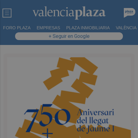
FORO PLAZA
EMPRESAS
PLAZA INMOBILIARIA
VALÈNCIA
+ Seguir en Google