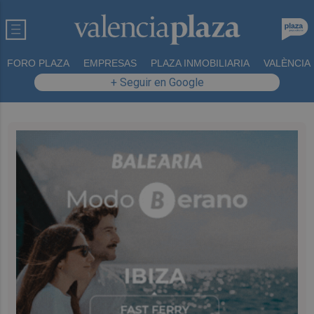
FORO PLAZA
EMPRESAS
PLAZA INMOBILIARIA
VALÈNCIA
+ Seguir en Google