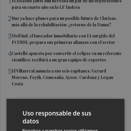
1
El Hozono Jairis aún necesita un par de incorporaciones
para su cuarto año en la LF Endesa
2
Ruz ya hace planes para un posible futuro de Clarisas,
más allá de la rehabilitación: ¿retorno de la Dama?
3
ViviFind, el buscador inmobiliario con IA surgido del
PCUMH, prepara sus primeras alianzas con el sector
4
Castelló apuesta por convertir el eclipse en un referente
científico: recibirá a un gran equipo de expertos
5
El Villarreal anuncia a sus seis capitanes: Gerard
Moreno, Foyth, Comesaña, Ayoze, Cardona y Logan
Costa
Uso responsable de sus
datos
Nosotros y nuestros socios utilizamos