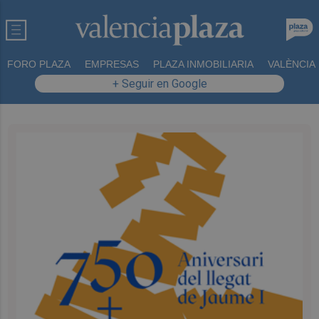
FORO PLAZA
EMPRESAS
PLAZA INMOBILIARIA
VALÈNCIA
+ Seguir en Google