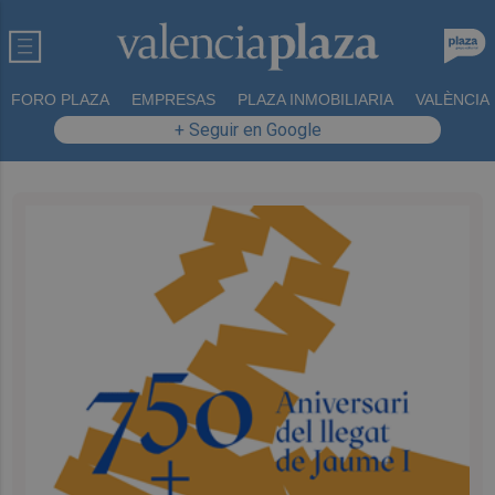
FORO PLAZA
EMPRESAS
PLAZA INMOBILIARIA
VALÈNCIA
+ Seguir en Google