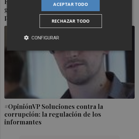
El valenciano Adrián Todolí, incluido en el
ACEPTAR TODO
grupo de la OIT sobre trabajadores en
plataformas
RECHAZAR TODO
CONFIGURAR
#OpiniónVP Soluciones contra la
corrupción: la regulación de los
informantes