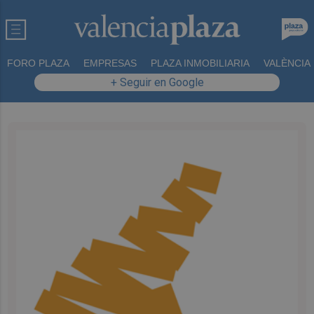
FORO PLAZA
EMPRESAS
PLAZA INMOBILIARIA
VALÈNCIA
+ Seguir en Google