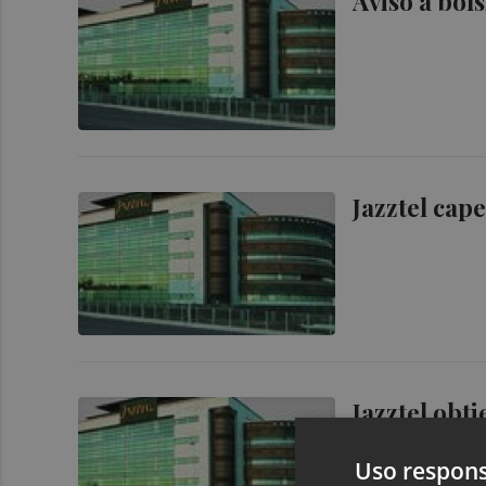
Aviso a bols
Jazztel cap
Jazztel obt
con Telefón
Uso respons