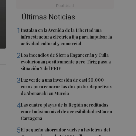
Últimas Noticias
1
Instalan en la Avenida de la Libertad una
infraestructura eléctrica fija para impulsar la
actividad cultural y comercial
2
Los incendios de Sierra Engarcerán y Culla
evolucionan positivamente pero Tírig pasa a
situación 2 del PEIF
3
Luz verde a una inversión de casi 50.000
euros para renovar las dos pistas deportivas
de Abenarabi en Murcia
4
Las cuatro playas de la Región acreditadas
con el máximo nivel de accesibilidad están en
Cartagena
5
El pequeño ahorrador vuelve a las letras del