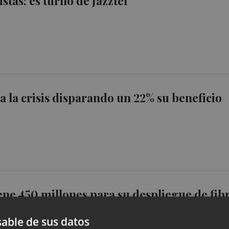
istas: es turno de Jazztel
ea la crisis disparando un 22% su beneficio
iene 450 millones para su despliegue de fib
ica
able de sus datos