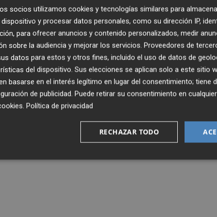
os socios utilizamos cookies y tecnologías similares para almacena
dispositivo y procesar datos personales, como su dirección IP, iden
ción, para ofrecer anuncios y contenido personalizados, medir anun
n sobre la audiencia y mejorar los servicios.
Proveedores de tercer
a 45.965 nuevos clientes de ADSL y 106.895
s datos para estos y otros fines, incluido el uso de datos de geolo
rísticas del dispositivo. Sus elecciones se aplican solo a este sitio
 móvil
 basarse en el interés legítimo en lugar del consentimiento; tiene 
guración de publicidad
. Puede retirar su consentimiento en cualqu
cookies
.
Política de privacidad
RECHAZAR TODO
ACE
ra un acuerdo de financiación por 450