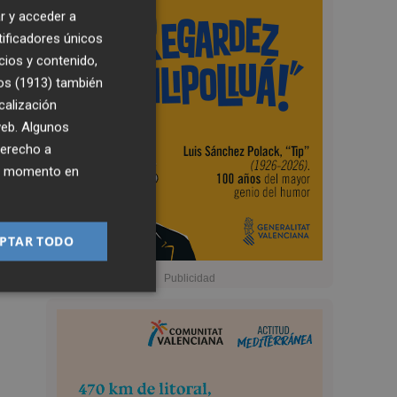
r y acceder a
tificadores únicos
cios y contenido,
os (1913)
también
calización
 web. Algunos
derecho a
ier momento en
PTAR TODO