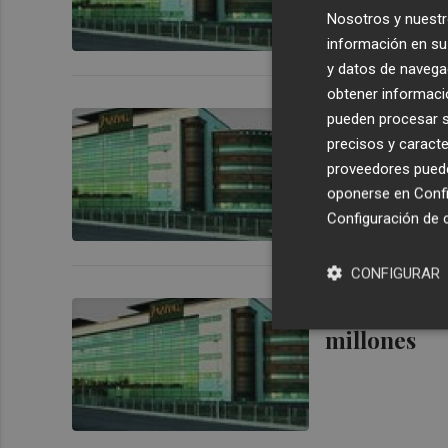
Nosotros y nuestr
información en su 
y datos de navega
obtener informació
Jazztel gan
pueden procesar su
precisos y caracte
usuarios de
proveedores pueden
oponerse en
Confi
Configuración de 
CONFIGURAR
Jazztel log
millones