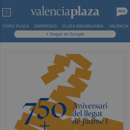
FORO PLAZA
EMPRESAS
PLAZA INMOBILIARIA
VALÈNCIA
+ Seguir en Google