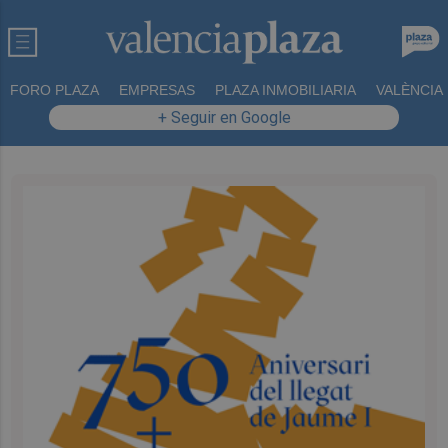
FORO PLAZA
EMPRESAS
PLAZA INMOBILIARIA
VALÈNCIA
+ Seguir en Google