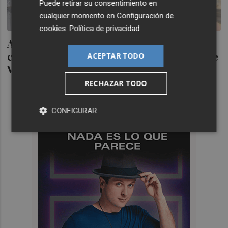
Puede retirar su consentimiento en
cualquier momento en
Configuración de
cookies
.
Política de privacidad
Affidea compra clínica Atenea y su red de
cuatro centros en el área metropolitana de
ACEPTAR TODO
València
RECHAZAR TODO
CONFIGURAR