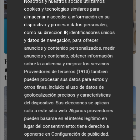
Nosotros y nuestros socios utilizamos
cookies y tecnologías similares para
almacenar y acceder a información en su
dispositivo y procesar datos personales,
como su dirección IP, identificadores únicos
y datos de navegación, para ofrecer
anuncios y contenido personalizados, medir
anuncios y contenido, obtener información
El prestigioso Institut Autrán se incorpora
sobre la audiencia y mejorar los servicios.
a Affidea Valencia para ofrecer
Proveedores de terceros (1913)
también
tratamientos de estética dental avanzada
pueden procesar sus datos para estos y
otros fines, incluido el uso de datos de
geolocalización precisos y características
del dispositivo. Sus elecciones se aplican
solo a este sitio web. Algunos proveedores
pueden basarse en el interés legítimo en
lugar del consentimiento; tiene derecho a
oponerse en
Configuración de publicidad
.