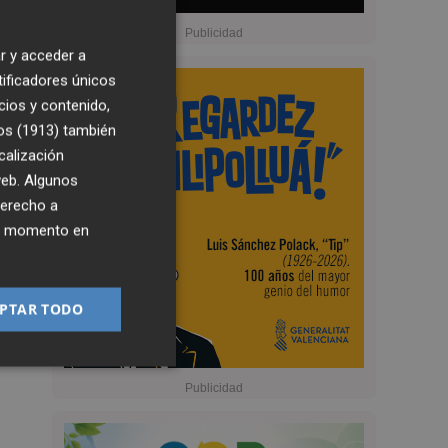
r y acceder a
tificadores únicos
cios y contenido,
os (1913)
también
calización
 web. Algunos
derecho a
ier momento en
PTAR TODO