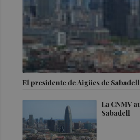
El presidente de Aigües de Sabadell,
La CNMV au
Sabadell