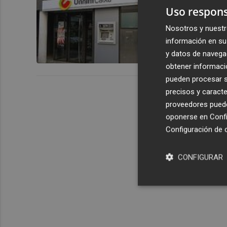
Aguas de B
Uso respons
Sabadell a 
Nosotros y nuestr
información en su 
y datos de navega
obtener informació
pueden procesar su
precisos y caracte
proveedores pueden
oponerse en
Confi
Configuración de 
CONFIGURAR