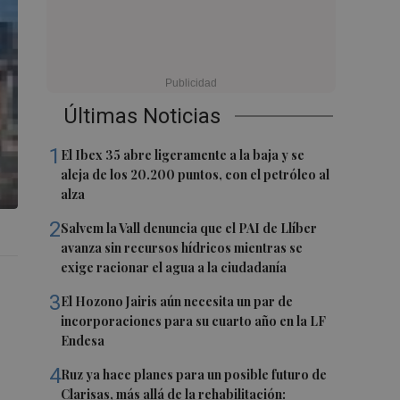
Últimas Noticias
1
El Ibex 35 abre ligeramente a la baja y se
aleja de los 20.200 puntos, con el petróleo al
alza
2
Salvem la Vall denuncia que el PAI de Llíber
avanza sin recursos hídricos mientras se
exige racionar el agua a la ciudadanía
3
El Hozono Jairis aún necesita un par de
incorporaciones para su cuarto año en la LF
Endesa
4
Ruz ya hace planes para un posible futuro de
Clarisas, más allá de la rehabilitación: