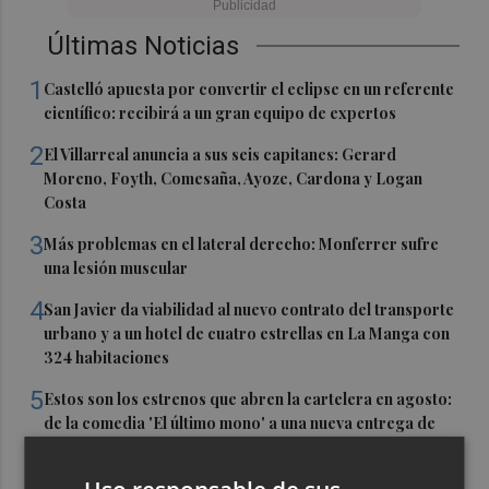
Últimas Noticias
1
Castelló apuesta por convertir el eclipse en un referente
científico: recibirá a un gran equipo de expertos
2
El Villarreal anuncia a sus seis capitanes: Gerard
Moreno, Foyth, Comesaña, Ayoze, Cardona y Logan
Costa
3
Más problemas en el lateral derecho: Monferrer sufre
una lesión muscular
4
San Javier da viabilidad al nuevo contrato del transporte
urbano y a un hotel de cuatro estrellas en La Manga con
324 habitaciones
5
Estos son los estrenos que abren la cartelera en agosto:
de la comedia 'El último mono' a una nueva entrega de
'La Patrulla Canina'