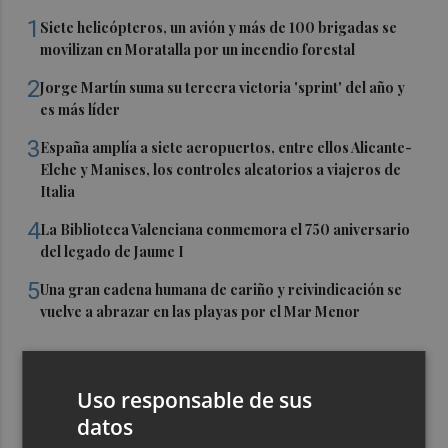
1
Siete helicópteros, un avión y más de 100 brigadas se
movilizan en Moratalla por un incendio forestal
2
Jorge Martín suma su tercera victoria 'sprint' del año y
es más líder
3
España amplía a siete aeropuertos, entre ellos Alicante-
Elche y Manises, los controles aleatorios a viajeros de
Italia
4
La Biblioteca Valenciana conmemora el 750 aniversario
del legado de Jaume I
5
Una gran cadena humana de cariño y reivindicación se
vuelve a abrazar en las playas por el Mar Menor
Uso responsable de sus
datos