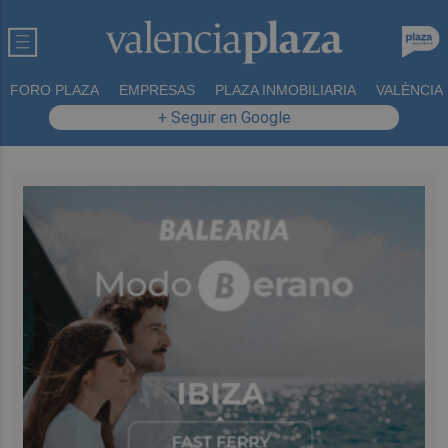
FORO PLAZA
EMPRESAS
PLAZA INMOBILIARIA
VALÈNCIA
+ Seguir en Google