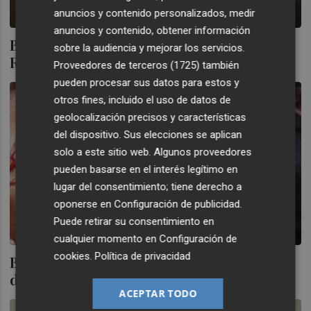
anuncios y contenido personalizados, medir
anuncios y contenido, obtener información
Buch: "Que dos amigos como Barberá y
sobre la audiencia y mejorar los servicios.
Rajoy hablen es bueno para la Comunitat
Proveedores de terceros (1725)
también
pueden procesar sus datos para estos y
otros fines, incluido el uso de datos de
geolocalización precisos y características
del dispositivo. Sus elecciones se aplican
solo a este sitio web. Algunos proveedores
pueden basarse en el interés legítimo en
lugar del consentimiento; tiene derecho a
oponerse en
Configuración de publicidad
.
Puede retirar su consentimiento en
cualquier momento en
Configuración de
cookies
.
Política de privacidad
Barberá se muestra a favor de la elección
directa de alcaldes
ACEPTAR TODO