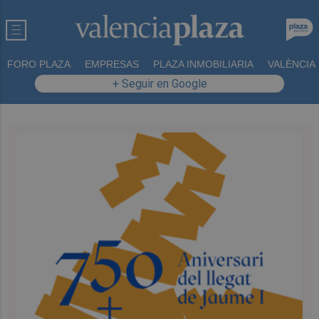
FORO PLAZA
EMPRESAS
PLAZA INMOBILIARIA
VALÈNCIA
+ Seguir en Google