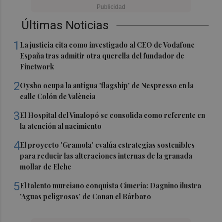
Últimas Noticias
1
La justicia cita como investigado al CEO de Vodafone
España tras admitir otra querella del fundador de
Finetwork
2
Oysho ocupa la antigua 'flagship' de Nespresso en la
calle Colón de València
3
El Hospital del Vinalopó se consolida como referente en
la atención al nacimiento
4
El proyecto 'Gramola' evalúa estrategias sostenibles
para reducir las alteraciones internas de la granada
mollar de Elche
5
El talento murciano conquista Cimeria: Dagnino ilustra
'Aguas peligrosas' de Conan el Bárbaro