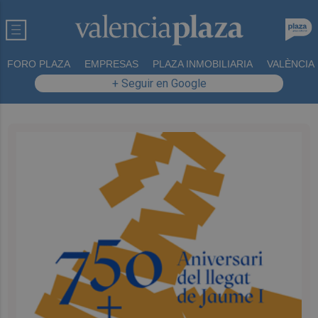
FORO PLAZA
EMPRESAS
PLAZA INMOBILIARIA
VALÈNCIA
+ Seguir en Google