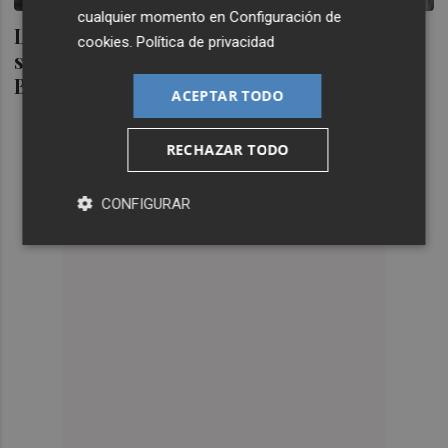
cualquier momento en
Configuración de
La Fundación Bancaja
cookies
.
Política de privacidad
se fusiona con la antigua Fundación
Bancaja
ACEPTAR TODO
RECHAZAR TODO
CONFIGURAR