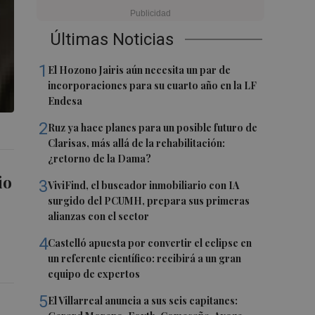
Últimas Noticias
1
El Hozono Jairis aún necesita un par de
incorporaciones para su cuarto año en la LF
Endesa
2
Ruz ya hace planes para un posible futuro de
Clarisas, más allá de la rehabilitación:
¿retorno de la Dama?
io
3
ViviFind, el buscador inmobiliario con IA
surgido del PCUMH, prepara sus primeras
alianzas con el sector
4
Castelló apuesta por convertir el eclipse en
un referente científico: recibirá a un gran
equipo de expertos
5
El Villarreal anuncia a sus seis capitanes: