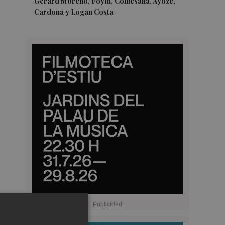
Gerard Moreno, Foyth, Comesaña, Ayoze,
Cardona y Logan Costa