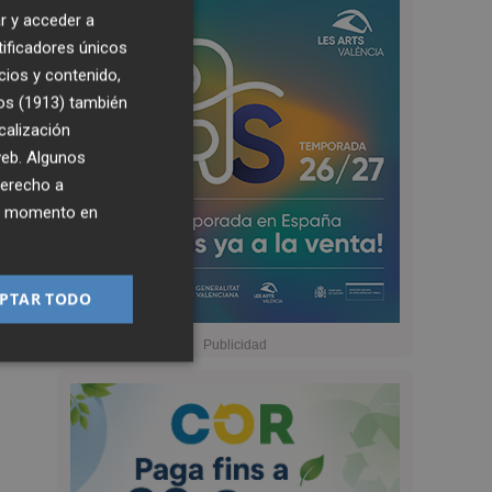
r y acceder a
tificadores únicos
cios y contenido,
os (1913)
también
calización
 web. Algunos
derecho a
ier momento en
PTAR TODO