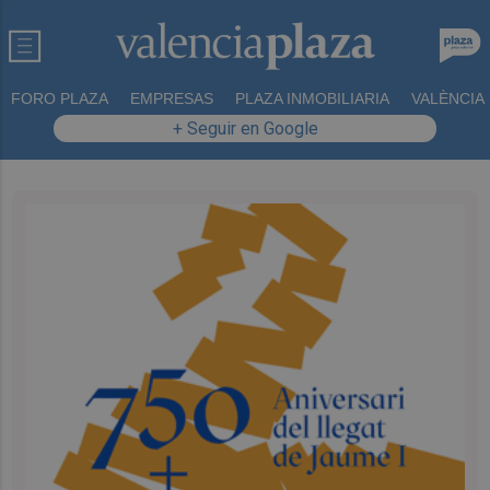
FORO PLAZA
EMPRESAS
PLAZA INMOBILIARIA
VALÈNCIA
+ Seguir en Google