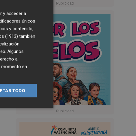
r y acceder a
tificadores únicos
cios y contenido,
os (1913)
también
calización
 web. Algunos
derecho a
ier momento en
PTAR TODO