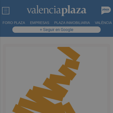
FORO PLAZA
EMPRESAS
PLAZA INMOBILIARIA
VALÈNCIA
+ Seguir en Google