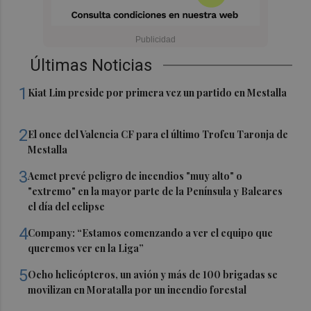
Últimas Noticias
1
Kiat Lim preside por primera vez un partido en Mestalla
2
El once del Valencia CF para el último Trofeu Taronja de
Mestalla
3
Aemet prevé peligro de incendios "muy alto" o
"extremo" en la mayor parte de la Península y Baleares
el día del eclipse
4
Company: “Estamos comenzando a ver el equipo que
queremos ver en la Liga”
5
Ocho helicópteros, un avión y más de 100 brigadas se
movilizan en Moratalla por un incendio forestal