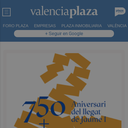
FORO PLAZA
EMPRESAS
PLAZA INMOBILIARIA
VALÈNCIA
+ Seguir en Google