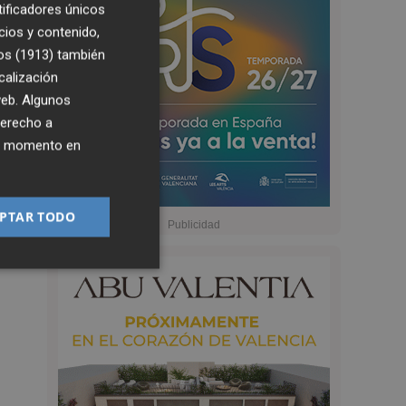
tificadores únicos
cios y contenido,
os (1913)
también
calización
 web. Algunos
derecho a
ier momento en
PTAR TODO