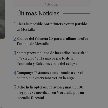
Últimas Noticias
1
Kiat Lim preside por primera vez un partido
en Mestalla
2
El once del Valencia CF para el último Trofeu
Taronja de Mestalla
3
Aemet prevé peligro de incendios "muy alto"
o "extremo" en la mayor parte de la
Península y Baleares el día del eclipse
4
Company: “Estamos comenzando a ver el
equipo que queremos ver en la Liga”
5
Ocho helicópteros, un avión y más de 100
brigadas se movilizan en Moratalla por un
incendio forestal