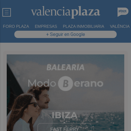
FORO PLAZA
EMPRESAS
PLAZA INMOBILIARIA
VALÈNCIA
+ Seguir en Google