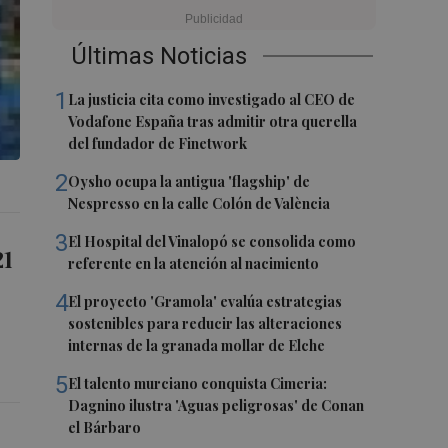
Últimas Noticias
1
La justicia cita como investigado al CEO de
Vodafone España tras admitir otra querella
del fundador de Finetwork
2
Oysho ocupa la antigua 'flagship' de
Nespresso en la calle Colón de València
3
El Hospital del Vinalopó se consolida como
21
referente en la atención al nacimiento
4
El proyecto 'Gramola' evalúa estrategias
sostenibles para reducir las alteraciones
internas de la granada mollar de Elche
5
El talento murciano conquista Cimeria:
Dagnino ilustra 'Aguas peligrosas' de Conan
el Bárbaro