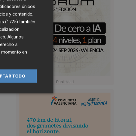
tificadores únicos
cios y contenido,
os (1725)
también
calización
 web. Algunos
derecho a
ier momento en
PTAR TODO