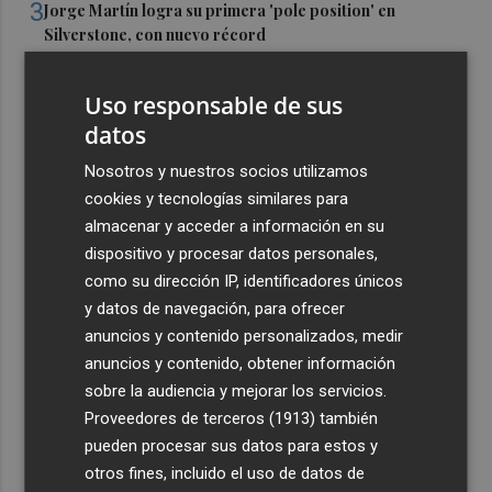
3
Jorge Martín logra su primera 'pole position' en
Silverstone, con nuevo récord
4
Carmen Ortí: "Me gustaría ser la consellera que ha
Uso responsable de sus
estimulado el cariño por el valenciano"
datos
5
Un gol de Bardeli decide el duelo entre el Levante y su
filial (1-0)
Nosotros y nuestros socios utilizamos
cookies y tecnologías similares para
almacenar y acceder a información en su
dispositivo y procesar datos personales,
como su dirección IP, identificadores únicos
y datos de navegación, para ofrecer
anuncios y contenido personalizados, medir
anuncios y contenido, obtener información
sobre la audiencia y mejorar los servicios.
Proveedores de terceros (1913)
también
pueden procesar sus datos para estos y
otros fines, incluido el uso de datos de