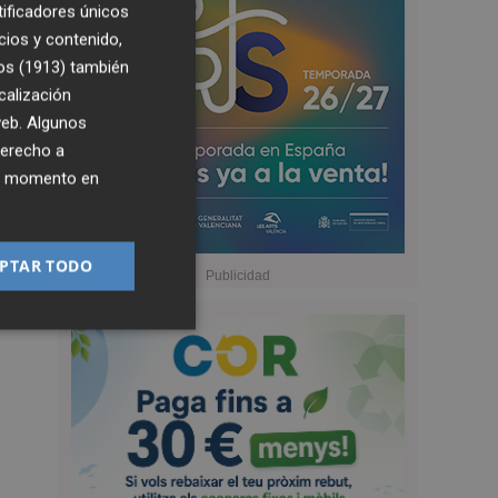
tificadores únicos
cios y contenido,
os (1913)
también
calización
 web. Algunos
derecho a
ier momento en
PTAR TODO