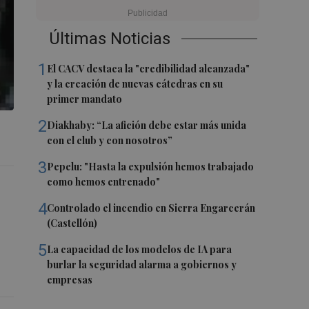
Últimas Noticias
1
El CACV destaca la "credibilidad alcanzada"
y la creación de nuevas cátedras en su
primer mandato
2
Diakhaby: “La afición debe estar más unida
con el club y con nosotros”
3
Pepelu: "Hasta la expulsión hemos trabajado
como hemos entrenado"
4
Controlado el incendio en Sierra Engarcerán
(Castellón)
5
La capacidad de los modelos de IA para
burlar la seguridad alarma a gobiernos y
empresas