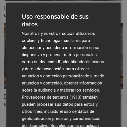
La prima de riesgo cae a 568 puntos pero
el bono sigue al 7%
Uso responsable de sus
datos
Nosotros y nuestros socios utilizamos
cookies y tecnologías similares para
almacenar y acceder a información en su
dispositivo y procesar datos personales,
como su dirección IP, identificadores únicos
y datos de navegación, para ofrecer
anuncios y contenido personalizados, medir
anuncios y contenido, obtener información
sobre la audiencia y mejorar los servicios.
La prima de riesgo supera los 550 puntos y
Proveedores de terceros (1913)
también
el bono toca el 6,9%
pueden procesar sus datos para estos y
otros fines, incluido el uso de datos de
geolocalización precisos y características
del dispositivo. Sus elecciones se aplican