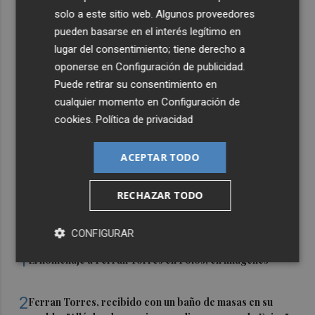
solo a este sitio web. Algunos proveedores
pueden basarse en el interés legítimo en
lugar del consentimiento; tiene derecho a
oponerse en
Configuración de publicidad
.
Puede retirar su consentimiento en
cualquier momento en
Configuración de
cookies
.
Política de privacidad
ACEPTAR TODO
RECHAZAR TODO
Últimas Noticias
CONFIGURAR
1
El homenaje a Ferran Torres en Foios, en imágenes
2
Ferran Torres, recibido con un baño de masas en su