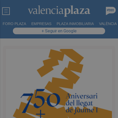
FORO PLAZA
EMPRESAS
PLAZA INMOBILIARIA
VALÈNCIA
+ Seguir en Google