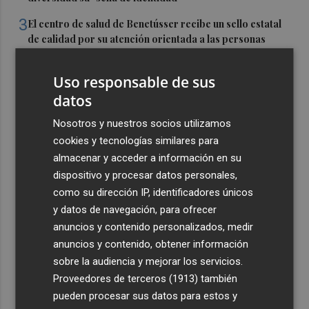
3
El centro de salud de Benetússer recibe un sello estatal
de calidad por su atención orientada a las personas
mayores
4
Uso responsable de sus
Cartagena avanza con la modernización de los
Bomberos e impulsa una Ordenanza de Incendios
datos
5
El Tesoro cierra el martes las subastas de agosto con
Nosotros y nuestros socios utilizamos
una emisión de letras a tres y nueve meses
cookies y tecnologías similares para
almacenar y acceder a información en su
dispositivo y procesar datos personales,
como su dirección IP, identificadores únicos
y datos de navegación, para ofrecer
anuncios y contenido personalizados, medir
anuncios y contenido, obtener información
sobre la audiencia y mejorar los servicios.
Proveedores de terceros (1913)
también
pueden procesar sus datos para estos y