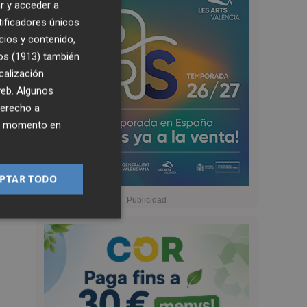
r y acceder a
tificadores únicos
cios y contenido,
os (1913)
también
calización
 web. Algunos
derecho a
ier momento en
PTAR TODO