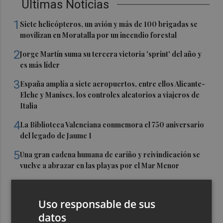
Últimas Noticias
1
Siete helicópteros, un avión y más de 100 brigadas se
movilizan en Moratalla por un incendio forestal
2
Jorge Martín suma su tercera victoria 'sprint' del año y
es más líder
3
España amplía a siete aeropuertos, entre ellos Alicante-
Elche y Manises, los controles aleatorios a viajeros de
Italia
4
La Biblioteca Valenciana conmemora el 750 aniversario
del legado de Jaume I
5
Una gran cadena humana de cariño y reivindicación se
vuelve a abrazar en las playas por el Mar Menor
Uso responsable de sus
datos