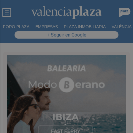
FORO PLAZA
EMPRESAS
PLAZA INMOBILIARIA
VALÈNCIA
+ Seguir en Google