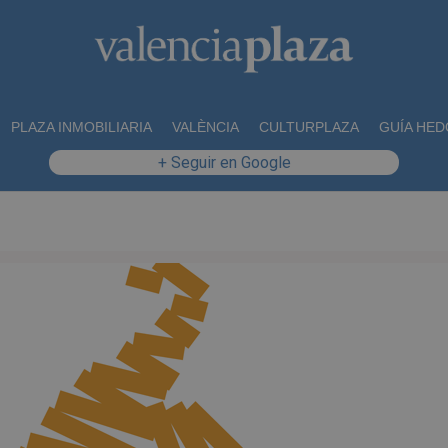
PLAZA INMOBILIARIA
VALÈNCIA
CULTURPLAZA
GUÍA HED
+ Seguir en Google