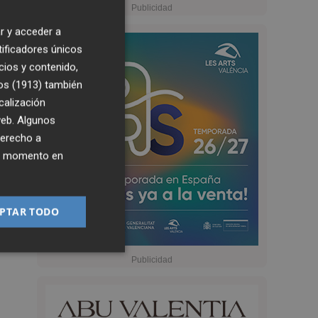
r y acceder a
tificadores únicos
cios y contenido,
os (1913)
también
calización
 web. Algunos
derecho a
ier momento en
PTAR TODO