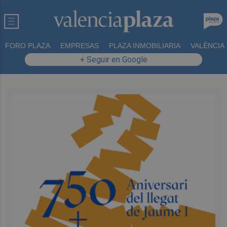
FORO PLAZA
EMPRESAS
PLAZA INMOBILIARIA
VALÈNCIA
+ Seguir en Google