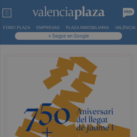
FORO PLAZA
EMPRESAS
PLAZA INMOBILIARIA
VALÈNCIA
+ Seguir en Google