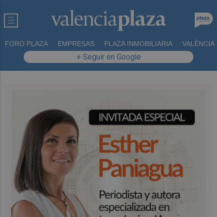
FORO PLAZA
EMPRESAS
PLAZA INMOBILIARIA
VALÈNCIA
+ Seguir en Google