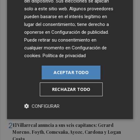
del dispositivo. Sus elecciones se aplican
solo a este sitio web. Algunos proveedores
pueden basarse en el interés legítimo en
lugar del consentimiento; tiene derecho a
oponerse en
Configuración de publicidad
.
Puede retirar su consentimiento en
cualquier momento en
Configuración de
cookies
.
Política de privacidad
ACEPTAR TODO
RECHAZAR TODO
Últimas Noticias
1
CONFIGURAR
Castelló apuesta por convertir el eclipse en un referente
científico: recibirá a un gran equipo de expertos
2
El Villarreal anuncia a sus seis capitanes: Gerard
Moreno, Foyth, Comesaña, Ayoze, Cardona y Logan
Costa