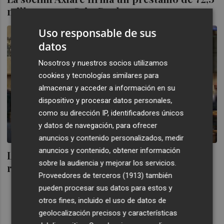
millones con CaixaBank
Uso responsable de sus
datos
Nosotros y nuestros socios utilizamos
cookies y tecnologías similares para
almacenar y acceder a información en su
dispositivo y procesar datos personales,
como su dirección IP, identificadores únicos
y datos de navegación, para ofrecer
anuncios y contenido personalizados, medir
anuncios y contenido, obtener información
La socimi Axiare, antes Alza Real Estate,
sobre la audiencia y mejorar los servicios.
recorta un 39,5% sus pérdidas
Proveedores de terceros (1913)
también
pueden procesar sus datos para estos y
otros fines, incluido el uso de datos de
geolocalización precisos y características