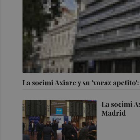
La socimi Axiare y su 'voraz apetito'
La socimi A
Madrid