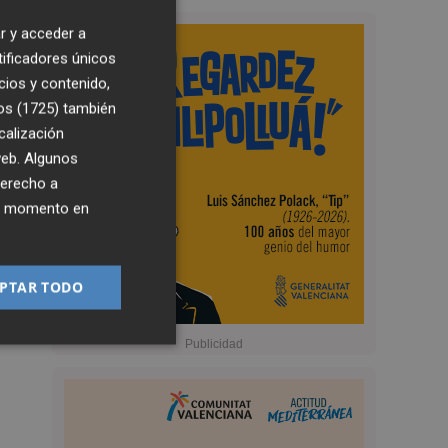
r y acceder a
tificadores únicos
cios y contenido,
os (1725)
también
calización
 web. Algunos
derecho a
ier momento en
PTAR TODO