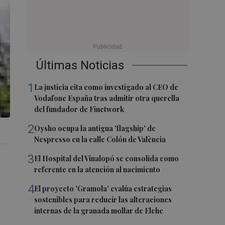
Últimas Noticias
1
La justicia cita como investigado al CEO de
Vodafone España tras admitir otra querella
del fundador de Finetwork
2
Oysho ocupa la antigua 'flagship' de
Nespresso en la calle Colón de València
3
El Hospital del Vinalopó se consolida como
referente en la atención al nacimiento
4
El proyecto 'Gramola' evalúa estrategias
sostenibles para reducir las alteraciones
internas de la granada mollar de Elche