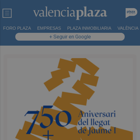
FORO PLAZA
EMPRESAS
PLAZA INMOBILIARIA
VALÈNCIA
+ Seguir en Google