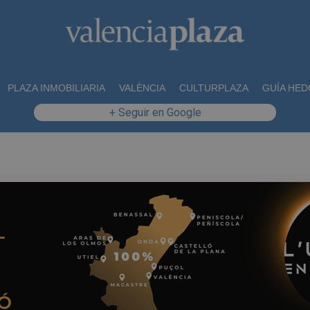
PLAZA INMOBILIARIA
VALÈNCIA
CULTURPLAZA
GUÍA HED
+ Seguir en Google