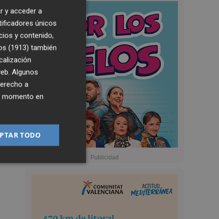
r y acceder a
tificadores únicos
cios y contenido,
os (1913)
también
calización
 web. Algunos
derecho a
ier momento en
PTAR TODO